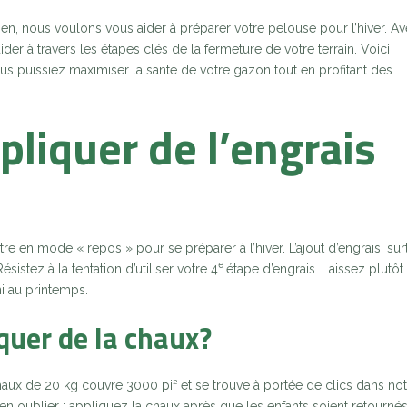
ien, nous voulons vous aider à préparer votre pelouse pour l’hiver. A
r à travers les étapes clés de la fermeture de votre terrain. Voici
 puissiez maximiser la santé de votre gazon tout en profitant des
pliquer de l’engrais
re en mode « repos » pour se préparer à l’hiver. L’ajout d’engrais, sur
e
sistez à la tentation d’utiliser votre 4
étape d’engrais. Laissez plutôt 
ni au printemps.
quer de la chaux?
ux de 20 kg couvre 3000 pi² et se trouve à portée de clics dans not
ien oublier : appliquez la chaux après que les enfants soient retournés