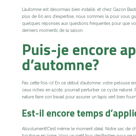
L’automne est désormais bien installé, et chez Gazon Bast
plus de 60 ans d’expertise, nous sommes là pour vous guide
quelques réponses aux questions fréquentes pour que vous
derniers moments de la saison.
Puis-je encore ap
d’automne?
Pas cette fois-ci! En ce début d’automne, votre pelouse ent
ceux riches en azote, pourrait perturber ce cycle naturel. Ré
nature faire son travail pour assurer un tapis vert bien four
Est-il encore temps d’appli
Absolument!C’est même le moment idéal. Notre sac de cha
boutique en ligne. Voici un petit truc desBastien pour ne r