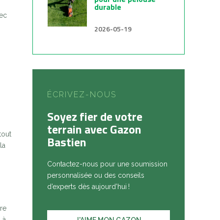
durable
vec
2026-05-19
ÉCRIVEZ-NOUS
Soyez fier de votre
terrain avec Gazon
tout
Bastien
la
Contactez-nous pour une soumission
personnalisée ou des conseils
d’experts dès aujourd’hui !
re
 à