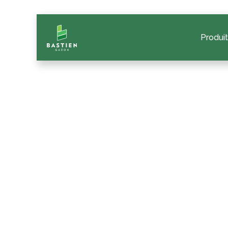
Produi
Les conseils B
Ave