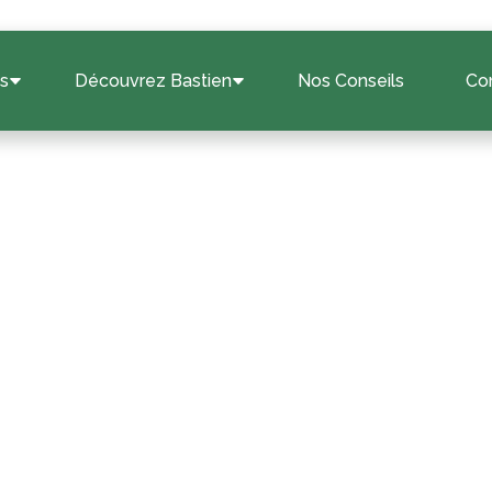
ts
Découvrez Bastien
Nos Conseils
Co
LES CONSEILS BASTIEN
astien pour la ferme
terrain
c plus de 60 ans d’expertise, nous sommes là pour vous guider à
travers les étapes clés de la fermeture de votre terrain.