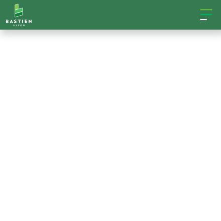
LES CONSEILS BASTIEN
Trouvez
l'ensemble
d'entretien pour
gazon parfait
avec Gazon