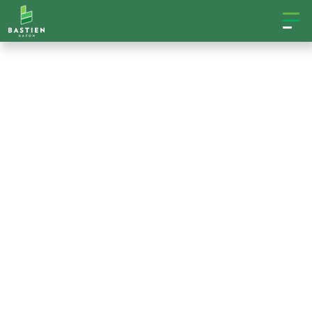
LES CONSEILS BASTIEN
COMMENT
ENTRETENIR
EFFICACEMENT
VOTRE PELOUSE?
On vous aide à décortiquer le tout : l’importance de
l’analyse de sol et de la chaux, le choix entre la fertilisation